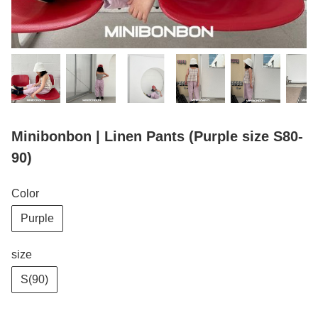
Minibonbon | Linen Pants (Purple size S80-
90)
Color
Purple
size
S(90)