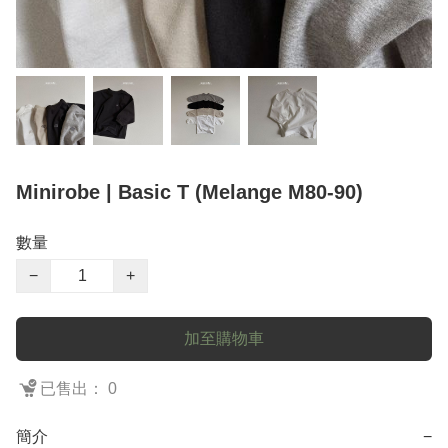
Minirobe | Basic T (Melange M80-90)
數量
−
+
加至購物車
已售出： 0
簡介
−