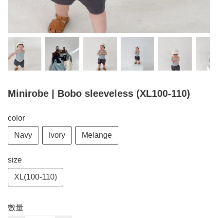
Minirobe | Bobo sleeveless (XL100-110)
color
Navy
Ivory
Melange
size
XL(100-110)
數量