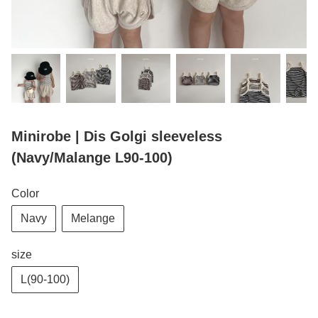
Minirobe | Dis Golgi sleeveless
(Navy/Malange L90-100)
Color
Navy
Melange
size
L(90-100)