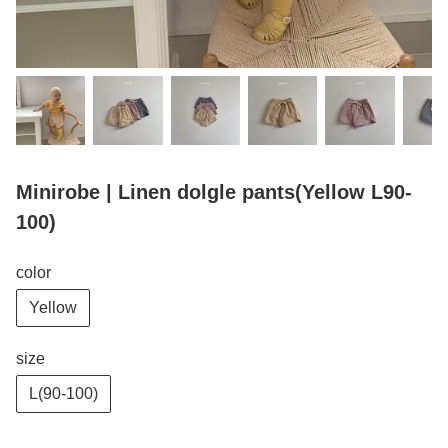
Minirobe | Linen dolgle pants(Yellow L90-
100)
color
Yellow
size
L(90-100)