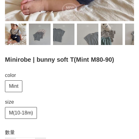
Minirobe | bunny soft T(Mint M80-90)
color
Mint
size
M(10-18m)
數量