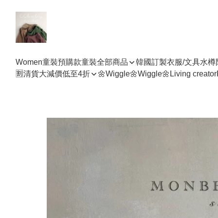
Women
童裝預購款
童裝全部商品
韓國訂製衣服/文具水樽
🈹清貨大減價低至4折
🌼Wiggle🌼Wiggle🌼
Living creator