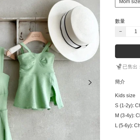
Mom size
數量
−
已售出：
簡介
Kids size

S (1-2y): C
M (3-4y): C
L (5-6y): C