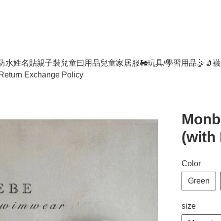
防水姓名貼
親子裝
兒童曰用品
兒童家居服
🚂玩具/學習用品🤹
🧦襪
Return Exchange Policy
Monbe
(with
Color
Green
size