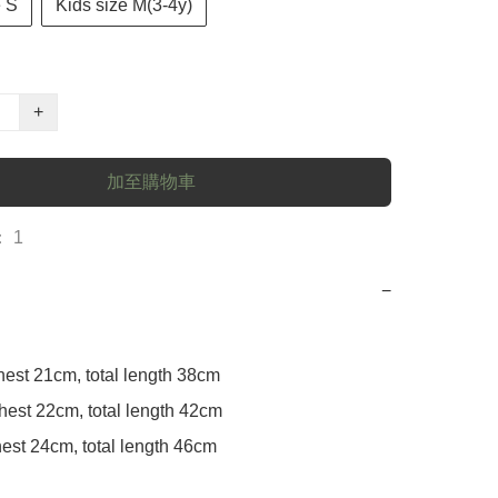
 S
Kids size M(3-4y)
+
加至購物車
 1
−
hest 21cm, total length 38cm

hest 22cm, total length 42cm

hest 24cm, total length 46cm
