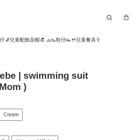
仔🧦
兒童配飾及帽👒 🧢
🥾鞋仔👟
🍴兒童餐具🥄
be | swimming suit
 Mom )
Cream