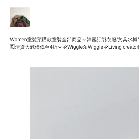
Women
童裝預購款
童裝全部商品
韓國訂製衣服/文具水樽
🈹清貨大減價低至4折
🌼Wiggle🌼Wiggle🌼
Living creator