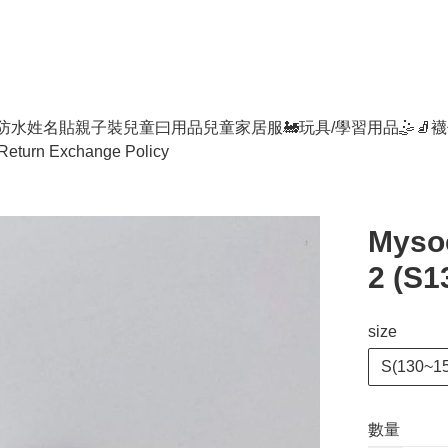
防水姓名貼
親子裝
兒童曰用品
兒童家居服
🚂玩具/學習用品🤹
🧦襪
Return Exchange Policy
Mysoc
2 (S1
size
S(130~1
數量