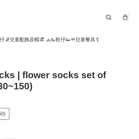
仔🧦
兒童配飾及帽👒 🧢
🥾鞋仔👟
🍴兒童餐具🥄
ks | flower socks set of
30~150)
50)