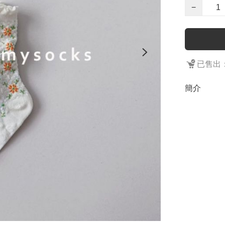
−
已售出：
簡介