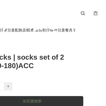
仔🧦
兒童配飾及帽👒 🧢
🥾鞋仔👟
🍴兒童餐具🥄
ks | socks set of 2
0-180)ACC
+
加至購物車