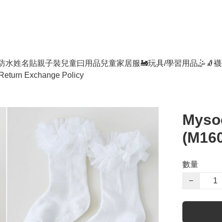
防水姓名貼
親子裝
兒童曰用品
兒童家居服
🚂玩具/學習用品🤹
🧦襪
Return Exchange Policy
Mysoc
(M16
數量
−