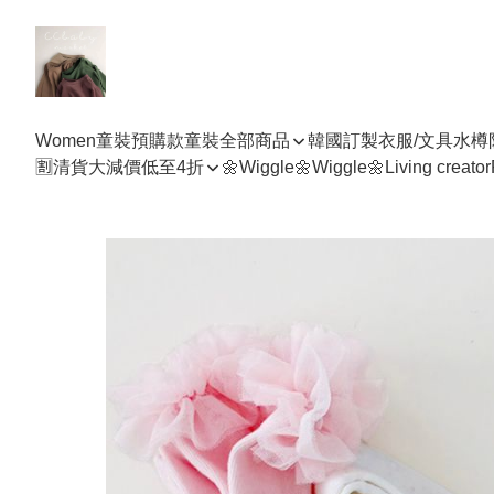
Women
童裝預購款
童裝全部商品
韓國訂製衣服/文具水樽
🈹清貨大減價低至4折
🌼Wiggle🌼Wiggle🌼
Living creator