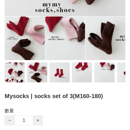
Mysocks | socks set of 3(M160-180)
數量
−
+