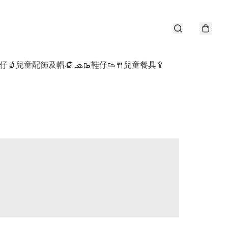
仔🧦
兒童配飾及帽👒 🧢
🥾鞋仔👟
🍴兒童餐具🥄