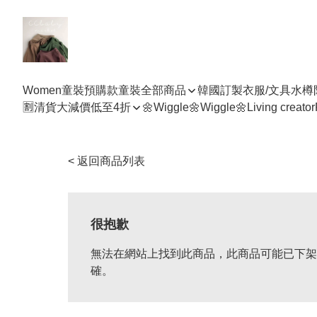
Women
童裝預購款
童裝全部商品
韓國訂製衣服/文具水樽
🈹清貨大減價低至4折
🌼Wiggle🌼Wiggle🌼
Living creator
< 返回商品列表
很抱歉
無法在網站上找到此商品，此商品可能已下架
確。