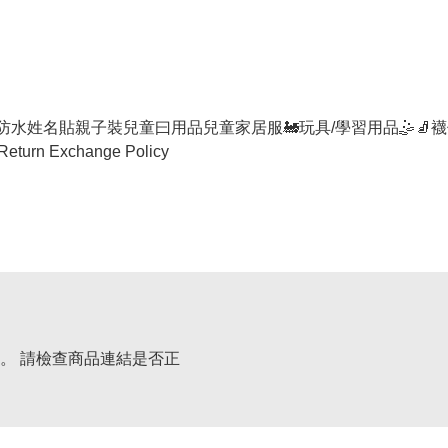
防水姓名貼
親子裝
兒童曰用品
兒童家居服
🚂玩具/學習用品🤹
🧦襪
Return Exchange Policy
。 請檢查商品連結是否正