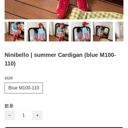
Ninibello | summer Cardigan (blue M100-
110)
size
Blue M100-110
數量
−
+