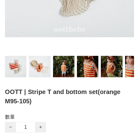
OOTT | Stripe T and bottom set(orange
M95-105)
數量
−
+