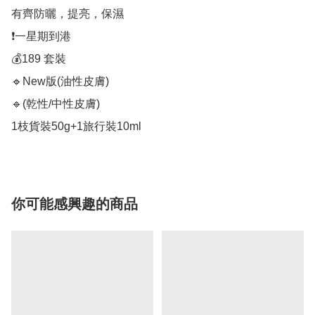
有齊防曬，提亮，保濕

❗️一星期到港

💰189 套裝

🔹New版(油性皮膚)

🔹(乾性/中性皮膚)

你可能感興趣的商品