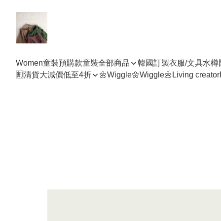
Women
童裝預購款
童裝全部商品
韓國訂製衣服/文具水樽
🈹清貨大減價低至4折
🌼Wiggle🌼Wiggle🌼
Living creator