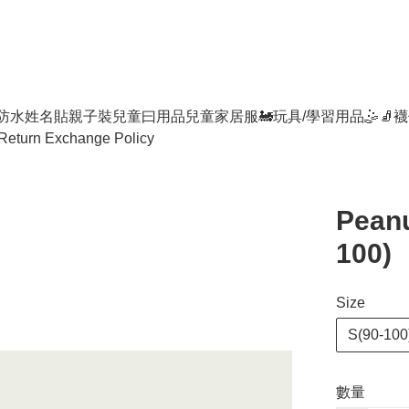
防水姓名貼
親子裝
兒童曰用品
兒童家居服
🚂玩具/學習用品🤹
🧦襪
Return Exchange Policy
Peanu
100)
Size
S(90-100
數量