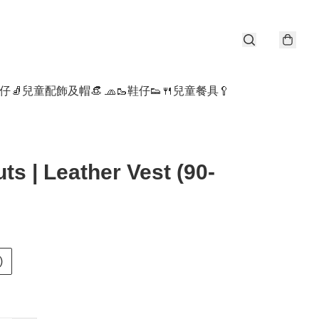
仔🧦
兒童配飾及帽👒 🧢
🥾鞋仔👟
🍴兒童餐具🥄
ts | Leather Vest (90-
)