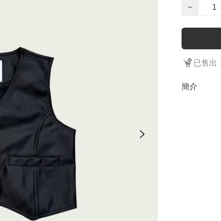
−
已售出：
簡介