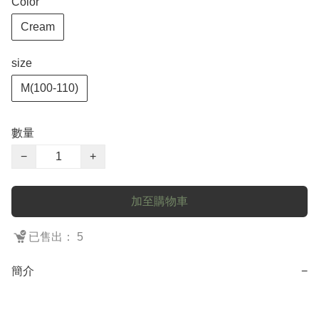
Color
Cream
size
M(100-110)
數量
−
+
加至購物車
已售出： 5
簡介
−