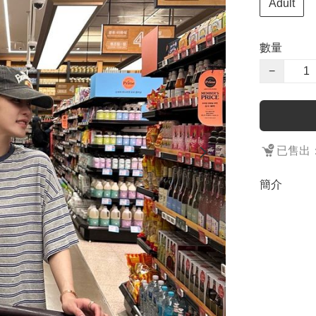
Adult
數量
−
已售出：
簡介