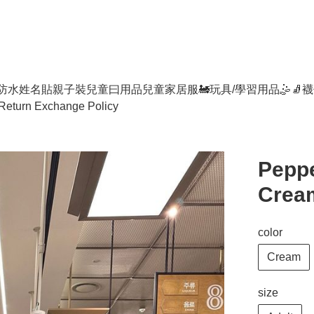
防水姓名貼
親子裝
兒童曰用品
兒童家居服
🚂玩具/學習用品🤹
🧦襪
Return Exchange Policy
Peppe
Crea
color
Cream
size