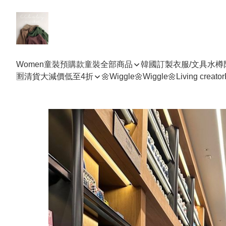
Women
童裝預購款
童裝全部商品
韓國訂製衣服/文具水樽
🈹清貨大減價低至4折
🌼Wiggle🌼Wiggle🌼
Living creator