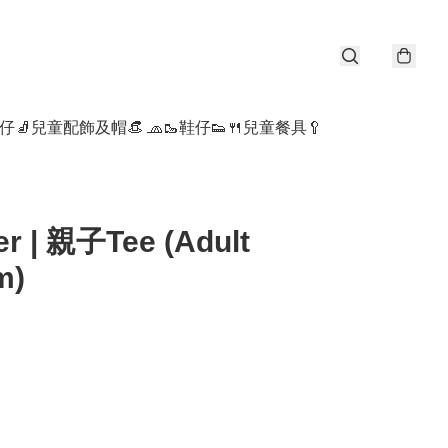
仔🧦
兒童配飾及帽👒 🧢
🥾鞋仔👟
🍴兒童餐具🥄
r | 親子Tee (Adult
m)