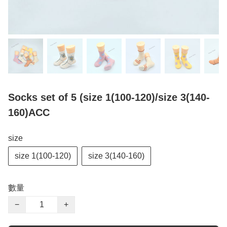
Socks set of 5 (size 1(100-120)/size 3(140-
160)ACC
size
size 1(100-120)
size 3(140-160)
數量
−
+