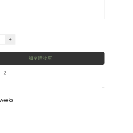
+
加至購物車
 2
−
2weeks