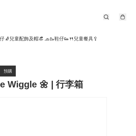
仔🧦
兒童配飾及帽👒 🧢
🥾鞋仔👟
🍴兒童餐具🥄
預購
le Wiggle 🌼 | 行李箱