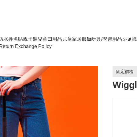
防水姓名貼
親子裝
兒童曰用品
兒童家居服
🚂玩具/學習用品🤹
🧦襪
Return Exchange Policy
固定價格
Wigg