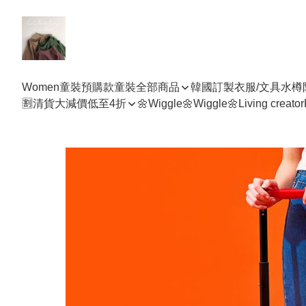
Women
童裝預購款
童裝全部商品
韓國訂製衣服/文具水樽
🈹清貨大減價低至4折
🌼Wiggle🌼Wiggle🌼
Living creator