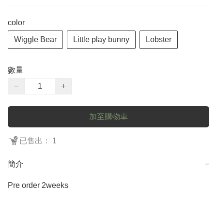
color
Wiggle Bear
Little play bunny
Lobster
數量
−
+
加至購物車
已售出： 1
簡介
−
Pre order 2weeks