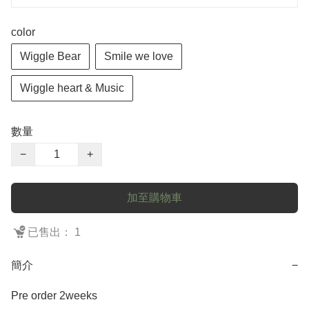
color
Wiggle Bear
Smile we love
Wiggle heart & Music
數量
−
+
加至購物車
已售出： 1
簡介
−
Pre order 2weeks