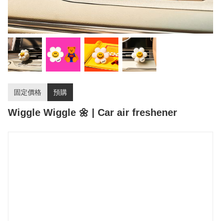
固定價格
預購
Wiggle Wiggle 🌼 | Car air freshener