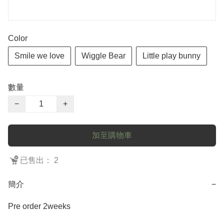
Color
Smile we love
Wiggle Bear
Little play bunny
數量
−
+
加至購物車
已售出： 2
簡介
−
Pre order 2weeks