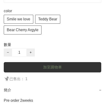
color
Smile we love
Teddy Bear
Bear Cherry Argyle
數量
−
+
加至購物車
已售出： 1
簡介
−
Pre order 2weeks