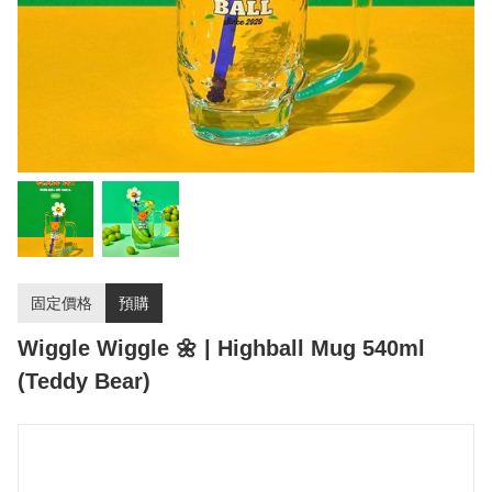
固定價格
預購
Wiggle Wiggle 🌼 | Highball Mug 540ml
(Teddy Bear)