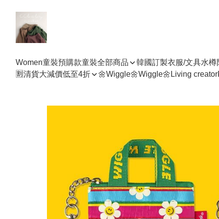
Women
童裝預購款
童裝全部商品
韓國訂製衣服/文具水樽
🈹清貨大減價低至4折
🌼Wiggle🌼Wiggle🌼
Living creator