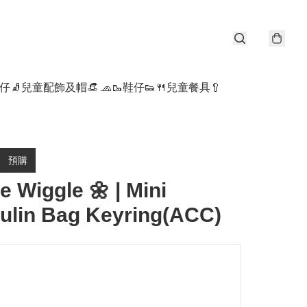
仔🧦
兒童配飾及帽👒 🧢
🥾鞋仔👟
🍴兒童餐具🥄
預購
e Wiggle 🌼 | Mini
ulin Bag Keyring(ACC)