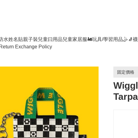
防水姓名貼
親子裝
兒童曰用品
兒童家居服
🚂玩具/學習用品🤹
🧦襪
Return Exchange Policy
固定價格
Wiggl
Tarpa