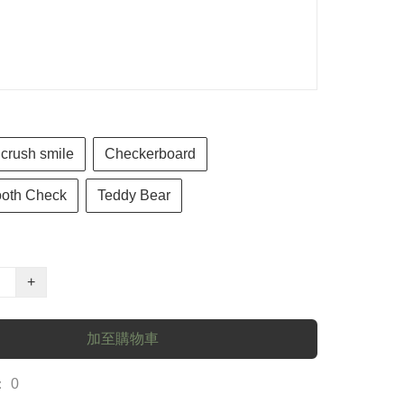
crush smile
Checkerboard
oth Check
Teddy Bear
+
加至購物車
 0