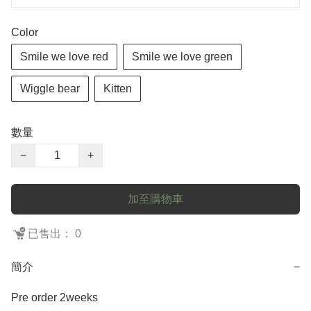
Color
Smile we love red
Smile we love green
Wiggle bear
Kitten
數量
−
+
加至購物車
已售出： 0
簡介
−
Pre order 2weeks