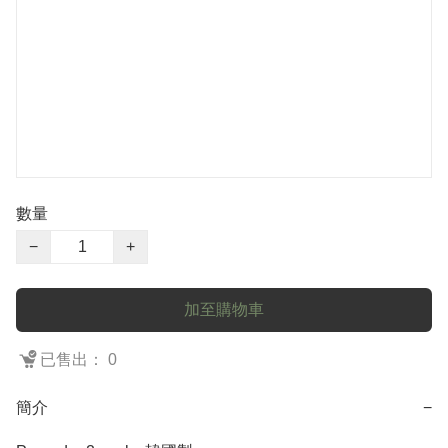
數量
−
+
加至購物車
已售出： 0
簡介
−