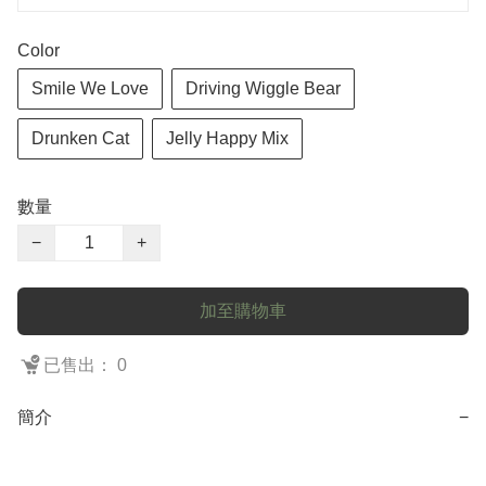
Color
Smile We Love
Driving Wiggle Bear
Drunken Cat
Jelly Happy Mix
數量
−
+
加至購物車
已售出： 0
簡介
−