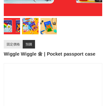
固定價格
預購
Wiggle Wiggle 🌼 | Pocket passport case