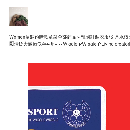
Women
童裝預購款
童裝全部商品
韓國訂製衣服/文具水樽
🈹清貨大減價低至4折
🌼Wiggle🌼Wiggle🌼
Living creator