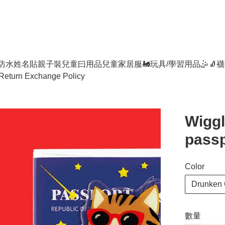
防水姓名貼
親子裝
兒童曰用品
兒童家居服
🚂玩具/學習用品🤹
🧦襪
Return Exchange Policy
Wiggl
passp
Color
Drunken 
數量