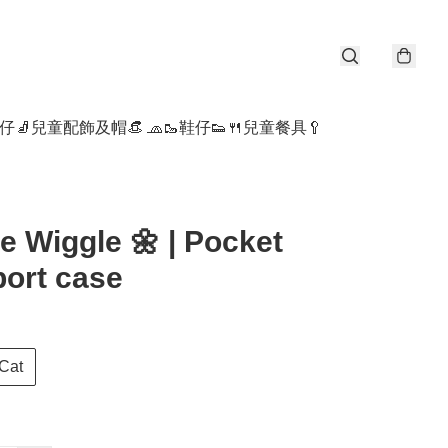
仔🧦
兒童配飾及帽👒 🧢
🥾鞋仔👟
🍴兒童餐具🥄
e Wiggle 🌼 | Pocket
ort case
Cat