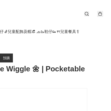
仔🧦
兒童配飾及帽👒 🧢
🥾鞋仔👟
🍴兒童餐具🥄
預購
e Wiggle 🌼 | Pocketable