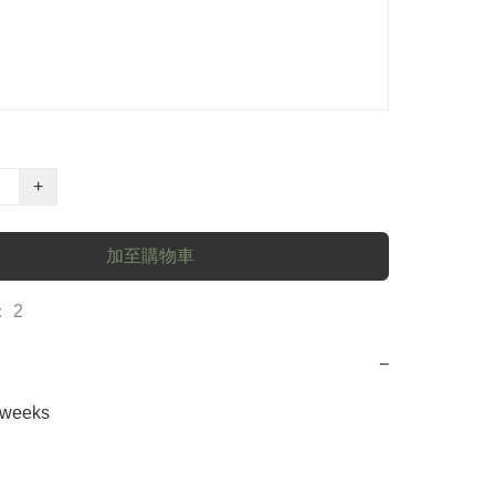
+
加至購物車
 2
−
2weeks