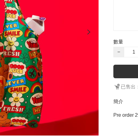
數量
−
已售出：
簡介
Pre order 