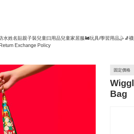
防水姓名貼
親子裝
兒童曰用品
兒童家居服
🚂玩具/學習用品🤹
🧦襪
Return Exchange Policy
固定價格
Wiggl
Bag