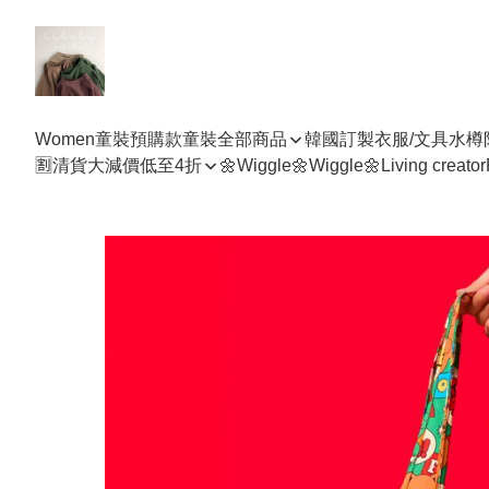
Women
童裝預購款
童裝全部商品
韓國訂製衣服/文具水樽
🈹清貨大減價低至4折
🌼Wiggle🌼Wiggle🌼
Living creator