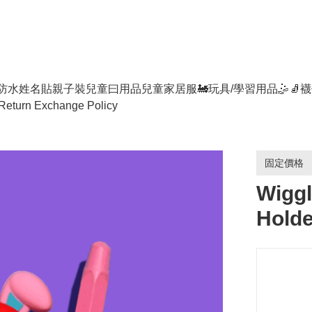
防水姓名貼
親子裝
兒童曰用品
兒童家居服
🚂玩具/學習用品🤹
🧦襪
Return Exchange Policy
固定價格
Wiggl
Holde