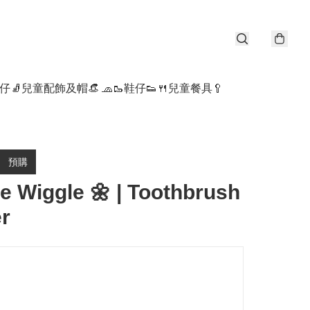
仔🧦
兒童配飾及帽👒 🧢
🥾鞋仔👟
🍴兒童餐具🥄
預購
e Wiggle 🌼 | Toothbrush
r