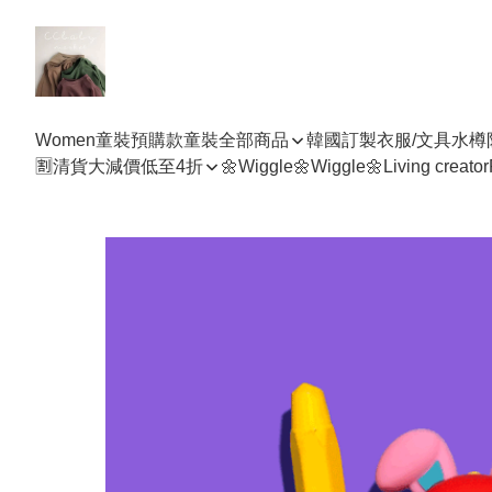
Women
童裝預購款
童裝全部商品
韓國訂製衣服/文具水樽
🈹清貨大減價低至4折
🌼Wiggle🌼Wiggle🌼
Living creator