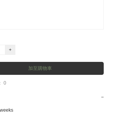
+
加至購物車
 0
−
2weeks