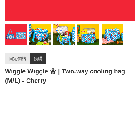
固定價格
預購
Wiggle Wiggle 🌼 | Two-way cooling bag
(M/L) - Cherry