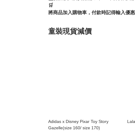
🛒

童裝現貨減價
Adidas x Disney Pixar Toy Story
Lala
Gazelle(size 160/ size 170)