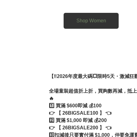
 ✨特別限定：專屬許願池服務✨

除了群組裡上架的商品，我們還開放了**
不管是你在 IG 看到的歐膩穿搭、網
Shop Women
迎直接 Send 圖給我們！ 我們會竭
【‼️2026年度最大碼💥限時5天・激減狂
全場童裝超值折上折，買夠數再減，抵上加
🔥

1️⃣ 買滿 $600即減 💰100 

👉 【 26BIGSALE100 】 👈

2️⃣ 買滿 $1,000 即減 💰200

👉 【 26BIGSALE200 】 👈

3️⃣扣減後只要實付滿 $1,000，仲要免