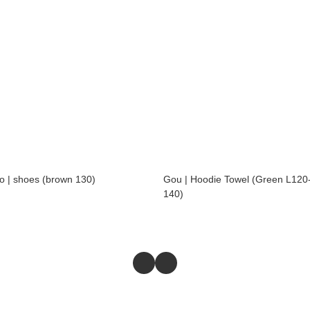
o | shoes (brown 130)
Gou | Hoodie Towel (Green L120
140)