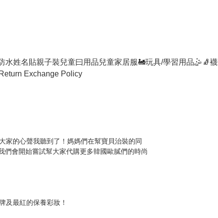
防水姓名貼
親子裝
兒童曰用品
兒童家居服
🚂玩具/學習用品🤹
🧦襪
Return Exchange Policy
大家的心聲我聽到了！媽媽們在幫寶貝治裝的同
我們會開始嘗試幫大家代購更多韓國歐膩們的時尚
牌及最紅的保養彩妝！
