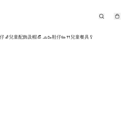
仔🧦
兒童配飾及帽👒 🧢
🥾鞋仔👟
🍴兒童餐具🥄