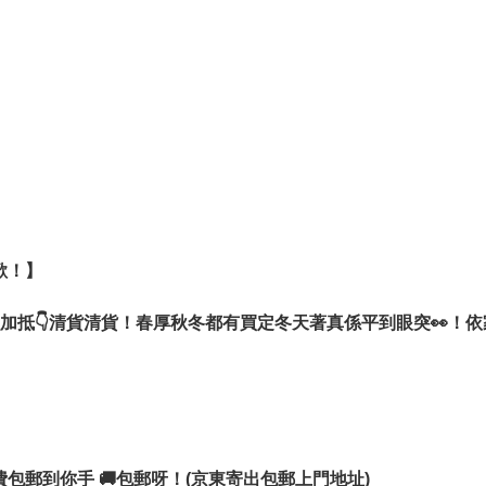
「全線傳圖代購」**服務！

紅推薦的保養品，還是任何想找的韓國商品，都非常歡
盡全力幫你向韓國檔口/官網尋寶、報價！
歡！】

抵👇清貨清貨！春厚秋冬都有買定冬天著真係平到眼突👀！依
運費包郵到你手 🚚包郵呀！(京東寄出包郵上門地址)
