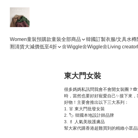
Women
童裝預購款
童裝全部商品
韓國訂製衣服/文具水樽
🈹清貨大減價低至4折
🌼Wiggle🌼Wiggle🌼
Living creator
東大門女裝
很多媽媽私訊問我會不會開女裝團？
時，當然也要好好寵愛自己✨接下來，
好物！主要會推出以下三大系列：

1. 👗 東大門批發女裝

2. 🏷️ 韓國本地設計師品牌

3. 💄 人氣美妝護膚品

幫大家代購香港超難買到的精緻小眾品