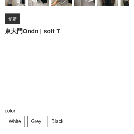
預購
東大門Ondo | soft T
color
White
Grey
Black