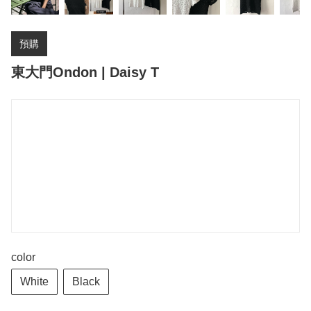
預購
東大門Ondon | Daisy T
color
White
Black