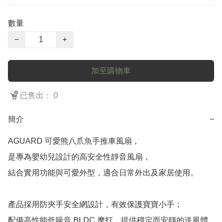
數量
−
+
加至購物車
已售出： 0
簡介
−
AGUARD 可愛熊八爪魚手推車風扇，

是專為嬰幼兒設計的高安全性靜音風扇，

結合實用功能與可愛外型，適合日常外出及家居使用。

產品採用防夾手安全網設計，有效保護寶寶小手；

配備高性能低噪音 BLDC 摩打，提供穩定而安靜的送風體