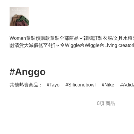
Women
童裝預購款
童裝全部商品
韓國訂製衣服/文具水樽
🈹清貨大減價低至4折
🌼Wiggle🌼Wiggle🌼
Living creator
#Anggo
其他熱賣商品：
Tayo
Siliconebowl
Nike
Adid
0項 商品