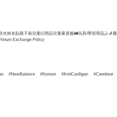
防水姓名貼
親子裝
兒童曰用品
兒童家居服
🚂玩具/學習用品🤹
🧦襪
Return Exchange Policy
as
NewBalance
Korean
KnitCardigan
Carebear