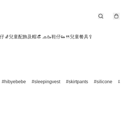
仔🧦
兒童配飾及帽👒 🧢
🥾鞋仔👟
🍴兒童餐具🥄
hibyebebe
sleepingvest
skirtpants
silicone
por