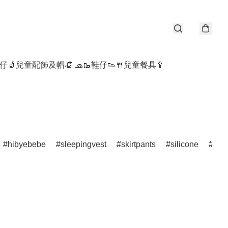
仔🧦
兒童配飾及帽👒 🧢
🥾鞋仔👟
🍴兒童餐具🥄
hibyebebe
sleepingvest
skirtpants
silicone
por