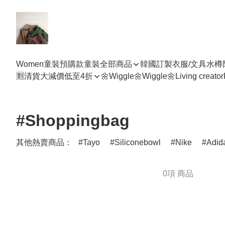
Women
童裝預購款
童裝全部商品
韓國訂製衣服/文具水樽
🈹清貨大減價低至4折
🌼Wiggle🌼Wiggle🌼
Living creator
#Shoppingbag
其他熱賣商品：
Tayo
Siliconebowl
Nike
Adid
0項 商品