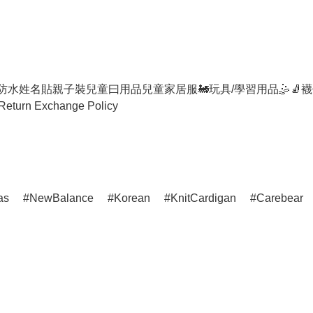
防水姓名貼
親子裝
兒童曰用品
兒童家居服
🚂玩具/學習用品🤹
🧦襪
Return Exchange Policy
as
NewBalance
Korean
KnitCardigan
Carebear