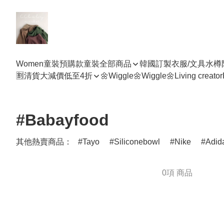
Women
童裝預購款
童裝全部商品
韓國訂製衣服/文具水樽
🈹清貨大減價低至4折
🌼Wiggle🌼Wiggle🌼
Living creator
#Babayfood
其他熱賣商品：
Tayo
Siliconebowl
Nike
Adid
0項 商品