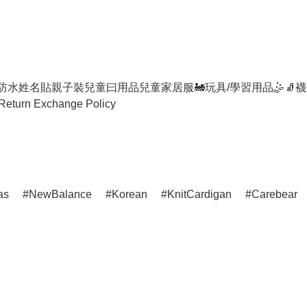
防水姓名貼
親子裝
兒童曰用品
兒童家居服
🚂玩具/學習用品🤹
🧦襪
Return Exchange Policy
as
NewBalance
Korean
KnitCardigan
Carebear