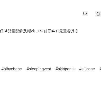
仔🧦
兒童配飾及帽👒 🧢
🥾鞋仔👟
🍴兒童餐具🥄
hibyebebe
sleepingvest
skirtpants
silicone
por