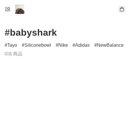
#babyshark
Tayo
Siliconebowl
Nike
Adidas
NewBalance
0項 商品