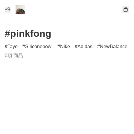
#pinkfong
Tayo
Siliconebowl
Nike
Adidas
NewBalance
0項 商品