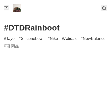
#DTDRainboot
Tayo
Siliconebowl
Nike
Adidas
NewBalance
0項 商品