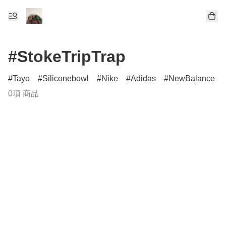
#StokeTripTrap
Tayo
Siliconebowl
Nike
Adidas
NewBalance
0項 商品